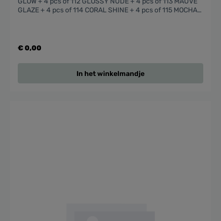
GLOW + 4 pcs of 112 GLOSSY NUDE + 4 pcs of 113 MAUVE
GLAZE + 4 pcs of 114 CORAL SHINE + 4 pcs of 115 MOCHA
SHINE + 4 pcs of 116 RED SHEER --> get for free the
product desk display and the product testers (full size
products)
€ 0,00
In het winkelmandje