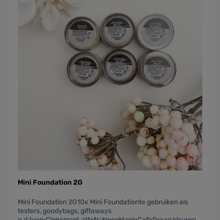
(deep berry)+ 1 verkoop1 Matte Lipstick - Pumpkin Spice
(coral nude)+ 1 verkoop1 Mineral Lipstick - Exposed (natural
nude)+ 1 verkoop
Mini Foundation 2G
Mini Foundation 2G10x Mini Foundationte gebruiken als
testers, goodybags, giftaways
e.d.IvoryCinnamonLatteNutmegMapleCafeGraag kleuren