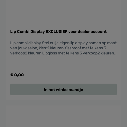
Lip Combi Display EXCLUSIEF voor dealer account
Lip combi display Stel nu je eigen lip display samen op maat
van jouw salon, kies:2 kleuren Kissproof met telkens 3
verkoop2 kleuren Lipgloss met telkens 3 verkoop2 kleuren
Lipliner met telkens 3 verkoop6 kleuren Lipstick met telkens
3 verkoopGratis display
€ 0,00
In het winkelmandje