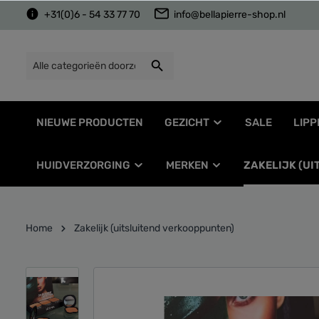
+31(0)6 - 54 33 77 70
info@bellapierre-shop.nl
NIEUWE PRODUCTEN
GEZICHT
SALE
LIPP
HUIDVERZORGING
MERKEN
ZAKELIJK (U
Home
Zakelijk (uitsluitend verkooppunten)