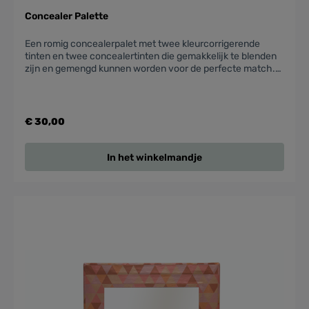
Concealer Palette
Een romig concealerpalet met twee kleurcorrigerende
tinten en twee concealertinten die gemakkelijk te blenden
zijn en gemengd kunnen worden voor de perfecte match.
De gele correctortint neutraliseert roodheid en
neutraliseert paarse tinten. De perzikcorrector
neutraliseert donkere vlekken en blauwe of paarse donkere
kringen. Geformuleerd met natuurlijke wassen en
€ 30,00
pigmenten die geschikt zijn voor alle huidtypen.
In het winkelmandje