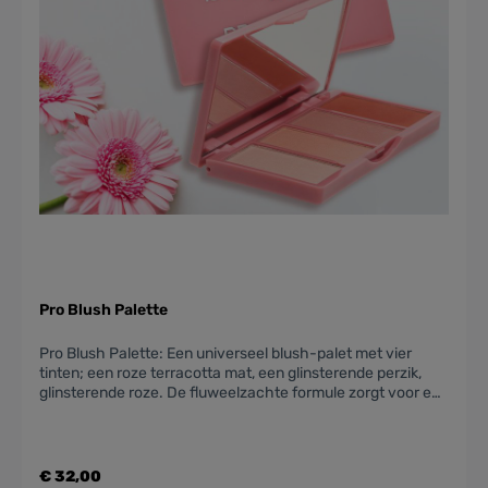
Pro Blush Palette
Pro Blush Palette: Een universeel blush-palet met vier
tinten; een roze terracotta mat, een glinsterende perzik,
glinsterende roze. De fluweelzachte formule zorgt voor een
vlekkeloze blending. Geschikt voor alle seizoen types met
ondertonen. Roze heeft een koele ondertoon en de perzik
juist weer warm, ook zijn deze onderling met elkaar te
mixen waardoor je weer nieuwe kleuren creëert.
€ 32,00