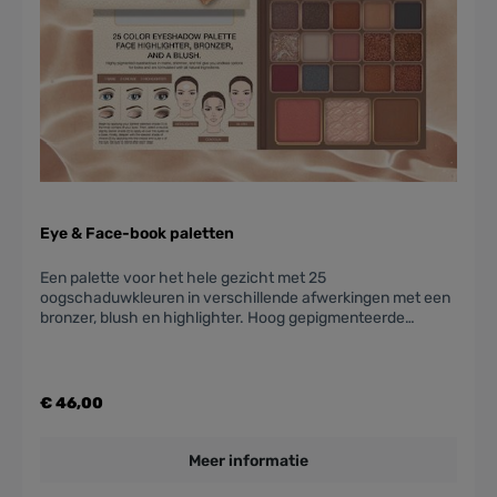
Eye & Face-book paletten
Een palette voor het hele gezicht met 25
oogschaduwkleuren in verschillende afwerkingen met een
bronzer, blush en highlighter. Hoog gepigmenteerde
oogschaduws in matte, glanzende tinten, geven je
eindeloze mogelijkheden voor looks en zijn geformuleerd
met volledig natuurlijke ingrediënten. De fluweelzachte
bronzer zorgt voor een zonnige gloed en de blush voor een
€ 46,00
gezonde blos. Maak de look af met de highlighter om een
natuurlijke glans toe te voegen aan de gebieden die je wilt
benadrukken, zoals de bovenkant van de jukbeenderen en
Meer informatie
de binnenste ooghoeken.