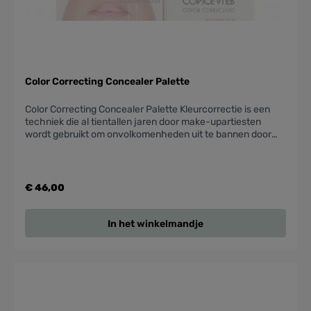
Color Correcting Concealer Palette
Color Correcting Concealer Palette Kleurcorrectie is een
techniek die al tientallen jaren door make-upartiesten
wordt gebruikt om onvolkomenheden uit te bannen door
kleuren te gebruiken die elkaar opheffen. Met behulp van
het kleurenwiel hieronder weten we dat de kleuren direct
tegenover elkaar elkaar opheffen; wat betekent dat perzik
blauw annuleert, paars geel annuleert, enzovoort. Een kleur
€ 46,00
corrigerende concealer die onder de foundation wordt
gebruikt, maakt elke onvolkomenheid vrijwel niet op
zichtbaar.
In het winkelmandje