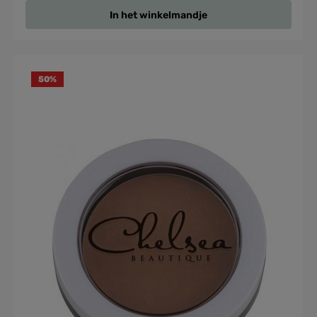
In het winkelmandje
50
%