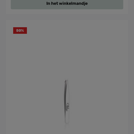
In het winkelmandje
50
%