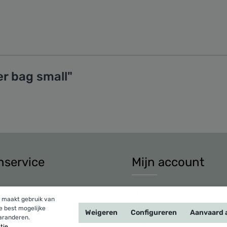
er bag small"
nservice
Mijn account
icy
Inloggen
 maakt gebruik van
oorwaarden
Mijn account
e best mogelijke
Weigeren
Configureren
Aanvaard a
garanderen.
oorwaarden
Winkelwagen
ie...