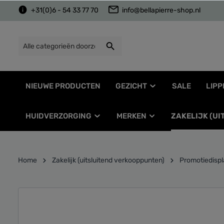
+31(0)6 - 54 33 77 70
info@bellapierre-shop.nl
NIEUWE PRODUCTEN
GEZICHT
SALE
LIPP
HUIDVERZORGING
MERKEN
ZAKELIJK (U
Home
Zakelijk (uitsluitend verkooppunten)
Promotiedisp