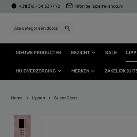
+31(0)6 - 54 33 77 70
info@bellapierre-shop.nl
NIEUWE PRODUCTEN
GEZICHT
SALE
LIPP
HUIDVERZORGING
MERKEN
ZAKELIJK (UI
Home
Lippen
Super Gloss