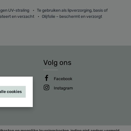
en UV-straling • Te gebruiken als lipverzorging, basis of
teert en verzacht • Olijfolie – beschermt en verzorgt
Volg ons
Facebook
Instagram
lle cookies
endkosten en mogelijke leveringskosten, indien niet anders vermeld.