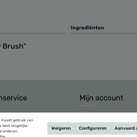
Ingrediënten
 Brush"
nservice
Mijn account
icy
Inloggen
 maakt gebruik van
oorwaarden
Mijn account
e best mogelijke
Weigeren
Configureren
Aanvaard a
garanderen.
oorwaarden
Winkelwagen
ie...