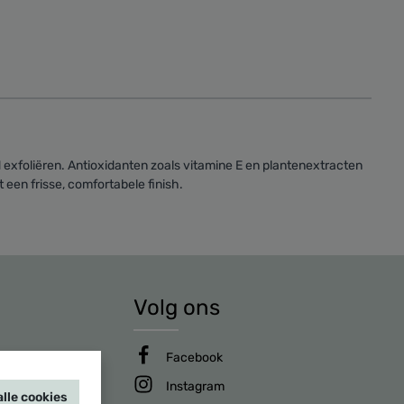
 exfoliëren. Antioxidanten zoals vitamine E en plantenextracten
een frisse, comfortabele finish.
Volg ons
Facebook
Instagram
lle cookies