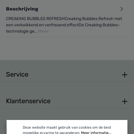
Beschrijving
CREAKING BUBBLES REFRESHCreaking Bubbles Refresh met
een verkwikkend en verfrissend effectDe Creaking Bubbles-
technologie ge…
Meer
Service
Klantenservice
Mijn account
Deze website maakt gebruik van cookies om de best
mogelijke ervaring te garanderen.
Meer informatie...