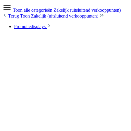
Toon alle categorieën
Zakelijk (uitsluitend verkooppunten)
Terug
Toon Zakelijk (uitsluitend verkooppunten)
Promotiedisplays